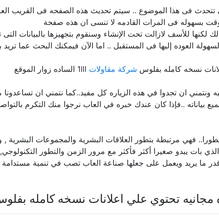
ى تتحدث فى هذا الموضوع .. سيتم تحديث هذه الصفحه فى القريب الع
قت بسهوله فى المرات القادمه لا تنسى ان هذه صفحة
لكنها للأسف لازالت تحت الإنشاء وسنقوم بتجهيزها بالبيانات التى ت
هولة العوده إليها فى المستقبل .. اما الآن فيمكنك البحث عما تري
انات نسخه كامله بفلوس
شركة مقاولات
1lll الساده زوار الموقع
يه ونتمني ان تجدوا في هذه الزياره كل مفيد..كما نتمني ان تساعدونا 
جميع بياناته ..فإذا كان عندك خبره في العاب نرجوا منك التكرم بالتواص
طورا.. فهي مرتبطة بتطور العلاقات البشرية والمجموعات البشرية , 
الذي بات يبدو صغيرا أكثر فأكثر مع مرور الزمن والتطور التكنولوجي, 
 قدر ما يريد ويعمل على جعلها صناعة العاب تصب في تنمية مستدامة لص
مجانيه تحتوي علي اعلانات نسخه كامله بفلو