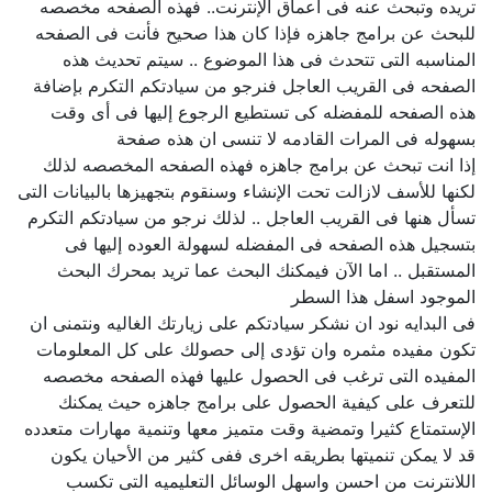
تريده وتبحث عنه فى أعماق الإنترنت.. فهذه الصفحه مخصصه
للبحث عن برامج جاهزه فإذا كان هذا صحيح فأنت فى الصفحه
المناسبه التى تتحدث فى هذا الموضوع .. سيتم تحديث هذه
الصفحه فى القريب العاجل فنرجو من سيادتكم التكرم بإضافة
هذه الصفحه للمفضله كى تستطيع الرجوع إليها فى أى وقت
بسهوله فى المرات القادمه لا تنسى ان هذه صفحة
إذا انت تبحث عن برامج جاهزه فهذه الصفحه المخصصه لذلك
لكنها للأسف لازالت تحت الإنشاء وسنقوم بتجهيزها بالبيانات التى
تسأل هنها فى القريب العاجل .. لذلك نرجو من سيادتكم التكرم
بتسجيل هذه الصفحه فى المفضله لسهولة العوده إليها فى
المستقبل .. اما الآن فيمكنك البحث عما تريد بمحرك البحث
الموجود اسفل هذا السطر
فى البدايه نود ان نشكر سيادتكم على زيارتك الغاليه ونتمنى ان
تكون مفيده مثمره وان تؤدى إلى حصولك على كل المعلومات
المفيده التى ترغب فى الحصول عليها فهذه الصفحه مخصصه
للتعرف على كيفية الحصول على برامج جاهزه حيث يمكنك
الإستمتاع كثيرا وتمضية وقت متميز معها وتنمية مهارات متعدده
قد لا يمكن تنميتها بطريقه اخرى ففى كثير من الأحيان يكون
اللانترنت من احسن واسهل الوسائل التعليميه التى تكسب