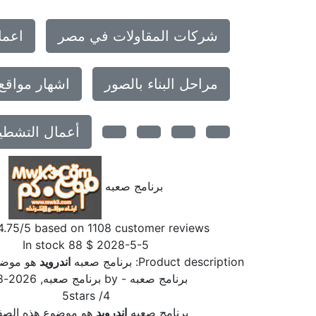
شركات المقاولات في مصر
اعما
مراحل البناء بالصور
اشهار مواقع
أعمال التشطي
برنامج صعبه
4.75
/5 based on
1108
customer reviews
In stock
88
$
2028-5-5
Product description:
برنامج صعبه
اندرويد
هو موضو
برنامج صعبه
- by
برنامج صعبه
,
2026-8-9
5
stars
/
4
برنامج صعبه
اندرويد
هو موضوع هذه الصف