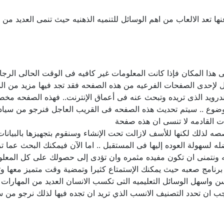
ا تعد الالعاب من اهم الوسائل للتنميه الذهنيه حيث تنمى العديد من ا
هذا المكان فإذا كانت المعلومات غير كافيه فى الوقت الحالى الرجاء 
لإحدى الصفحات الفرعيه من هذه الصفحه فقد تجد فيها مزيد من المع
درويد الذى تريده وتبحث عنه فى أعماق الإنترنت.. فهذه الصفحه مخ
وضوع .. سيتم تحديث هذه الصفحه فى القريب العاجل فنرجو من سياد
ت القادمه لا تنسى ان هذه صفحة
 لذلك لكنها للأسف لازالت تحت الإنشاء وسنقوم بتجهيزها بالبيانات 
 لسهولة العوده إليها فى المستقبل .. اما الآن فيمكنك البحث عما 
ليه ونتمنى ان تكون مفيده مثمره وان تؤدى إلى حصولك على كل المعل
مج صعبه حيث يمكنك الإستمتاع كثيرا وتمضية وقت متميز معها وتنمي
 واسهل الوسائل التعليميه التى تكسب الانسان العديد من المهارات
جب ان تحدد التصنيف الانسب الذي تريد ان تجده فيها لذلك نرجو من 