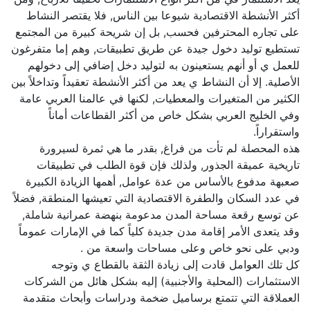
أكثر الأنشطة الاقتصادية شيوعا بين الناس, فلا يقتصر النشاط
على تجاره المحترفين فحسب, بل إن شريحة كبيرة من المجتمع
تستطيع توليد دخول جيدة عن طريق تطبيقات, وهم إما متفرغون
للعمل ي أو أنهم يستعينون به لتوليد دخل إضافي إلى دخولهم
الأصلية. إلا أن النشاط ي يعد من أكثر الأنشطة تعقيداً وتداخلاً بين
الكثير من المتغيرات والمعطيات, لكنها في عالمنا العربي عامة
وفي الخليج العربي بشكل خاص من أكثر القطاعات أماناً
واستقراراً.
هذه المحصلة لم تأت من فراغ, بقدر ما هي ثمرة لسيرورة
تاريخية عميقة الجذور, ولذلك فإن قوة الطلب في تطبيقات
صعبهة مدفوع بالأساس من عدة عوامل, أهمها الزيادة الكبيرة
في عدد السكان والطفرة الاقتصادية التي تعيشها المنطقة, فضلاً
عن توسع رقعة مساحة المدن مدعومة بنهضة عمرانية شاملة,
وقد يتعدى الأمر إقامة مدن جديدة كلياً كما في الإمارات عموماً
ودبي على نحو خاص وعلى مساحات واسعة من .
كل تلك العوامل قادت إلى زيادة الثقة بالقطاع ي وتوجه
الاستثمارات (المحلية والأجنبية) إليه بشكل هائل من الشركات
العملاقة التي تتمتع برساميل ضخمة ودراسات وأبحاث متقدمة