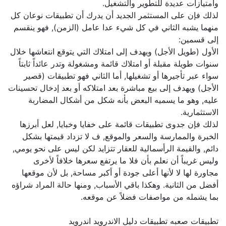
وامتيازات عديدة للتطوير والتشغيل.
لذلك فإن على المستثمر الجديد أن يدرك أن تطبيقات نوعان كل
منهما يشبه الثاني في كل شيء عدا عامل (الزمن), فهو ينقسم
إلى قسمين:
الأول (طويل الأجل) ويهدف إلى امتلاك التي يتوقع انتعاشها خلال
سنوات طويلة مقبلة أو امتلاك قائمة ومشغولة وتدر عائداً ثابتاً
سواء عبر تأجيرها أو تشغيلها, أما الثاني فهو تطبيقات (قصير
الأجل) ويهدف إلى بيع مباشرة بعد امتلاكه أو بعد إدخال تحسينات
عليه, وهو ما يسميه البعض بأنه شكل من أشكال المضاربة
الاستثمارية.
لذلك فإن جدوى تطبيقات قائمة على خفايا وخبايا, لعل أبرزها
الخبرة والممارسة والسعر والموقع, ف لا تزداد قيمتها بشكل
دائم, والقيمة الرأسمالية للعقار تتزايد لكن ليس على نحو يومي,
وليس غريباً أن نعلم بأن فلا ما يرتفع سعرها خلافاً لأخرى
مجاورة لها لا لأنها أعلى جودة أو أكبر مساحة, بل لأن موقعها
أفضل من الثانية. وهكذا باقي الأسباب, ومنها حالة المراد شراؤه
بما يشمله من مواصفات فضلاً عن موقعه.
تطبيقات صعبه تطبيقات دليل الاندرويد اندرويد