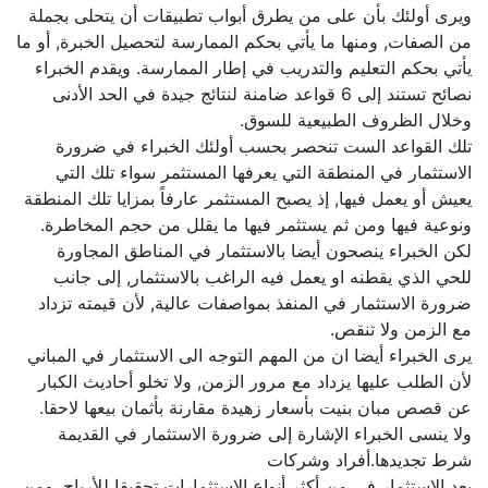
ويرى أولئك بأن على من يطرق أبواب تطبيقات أن يتحلى بجملة
من الصفات, ومنها ما يأتي بحكم الممارسة لتحصيل الخبرة, أو ما
يأتي بحكم التعليم والتدريب في إطار الممارسة. ويقدم الخبراء
نصائح تستند إلى 6 قواعد ضامنة لنتائج جيدة في الحد الأدنى
وخلال الظروف الطبيعية للسوق.
تلك القواعد الست تنحصر بحسب أولئك الخبراء في ضرورة
الاستثمار في المنطقة التي يعرفها المستثمر سواء تلك التي
يعيش أو يعمل فيها, إذ يصبح المستثمر عارفاً بمزايا تلك المنطقة
ونوعية فيها ومن ثم يستثمر فيها ما يقلل من حجم المخاطرة.
لكن الخبراء ينصحون أيضا بالاستثمار في المناطق المجاورة
للحي الذي يقطنه او يعمل فيه الراغب بالاستثمار, إلى جانب
ضرورة الاستثمار في المنفذ بمواصفات عالية, لأن قيمته تزداد
مع الزمن ولا تنقص.
يرى الخبراء أيضا ان من المهم التوجه الى الاستثمار في المباني
لأن الطلب عليها يزداد مع مرور الزمن, ولا تخلو أحاديث الكبار
عن قصص مبان بنيت بأسعار زهيدة مقارنة بأثمان بيعها لاحقا.
ولا ينسى الخبراء الإشارة إلى ضرورة الاستثمار في القديمة
شرط تجديدها.أفراد وشركات
يعد الاستثمار في من أكثر أنواع الاستثمارات تحقيقا للأرباح, ومن