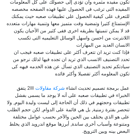
تكون مفيده مثمره وان تؤدى إلى حصولك على كل المعلومات
المفيده التى ترغب فى الحصول عليها فهذه الصفحه مخصصه
للتعرف على كيفية الحصول على تطبيقات صعبه حيث يمكنك
الإستمتاع كثيرا وتمضية وقت متميز معها وتنمية مهارات متعدده
قد لا يمكن تنميتها بطريقه اخرى ففى كثير من الأحيان يكون
اللانترنت من احسن واسهل الوسائل التعليميه التى تكسب
الانسان العديد من المهارات
فإذا كنت تريد ان تتعرف أكثر على تطبيقات صعبه فيجب ان
تحدد التصنيف الانسب الذي تريد ان تجده فيها لذلك نرجو من
سيادتكم تحديد التصنيف الذي تسأل عن هذه الخدمه فيهه كى
تكون المعلومه أكثر تفصيلا وأكثر فائده
عمل برمجة تصميم تحديث انشاء
شركة مقاولات
2lll يتفق
الخبراء في تطبيقات صعبه على أنه لا يوجد ما يسمى بفشل
تطبيقات وحجتهم في ذلك أن الحاجة إلى ليست وليدة اليوم, ولا
تنحصر بفترة زمنية, بل هي قائمة على الدوام, لكن حجم الطلب
على هو الذي يختلف بين الحين والآخر بحسب عوامل مختلفة
ومتنوعة وأسباب أخرى ساندة, أبرزها موقع اندرويد الذي يخلط
البعض بينه وبين الترويج.